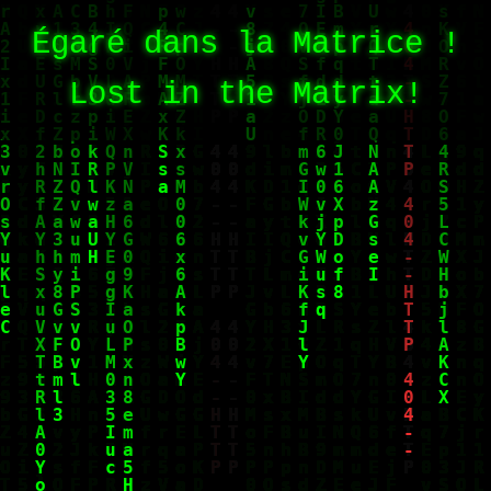
É
g
a
r
é
d
a
n
s
l
a
M
a
t
r
i
c
e
!
L
o
s
t
i
n
t
h
e
M
a
t
r
i
x
!